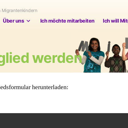
n Migrantenkindern
Über uns
Ich möchte mitarbeiten
Ich will M
tglied werden
iedsformular herunterladen: